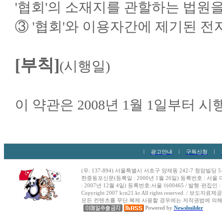
'협회'의 소재지를 관할하는 법원
③ '협회'와 이용자간에 제기된 
[부칙]
(시행일)
이 약관은 2008년 1월 1일부터 
l
광고안내
l
구독신청
l
(우: 137-894) 서울특별시 서초구 양재동 242-7 청암빌딩 5층 Tel :
한중동포신문(등록일 : 2000년 1월 26일) 등록번호 : 서울 다
: 2007년 12월 4일) 등록번호:서울 아00465 / 발행·편집
Copyright 2007 kcn21.kr All rights reserved. / 보도자료제공
모든 컨텐츠를 무단 복제 사용할 경우에는 저작권법에 의해
Powered by
Newsbuilder