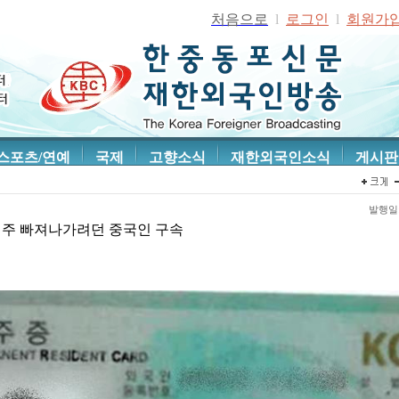
처음으로
l
로그인
l
회원가
스포츠/연예
국제
고향소식
재한외국인소식
게시판
발행일: 
 제주 빠져나가려던 중국인 구속