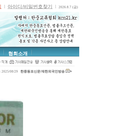
입
l
아이디/비밀번호찾기
l
2026.8.7 (금)
협회소개
전체기사
2025/08/29
한중동포신문/재한외국인방송